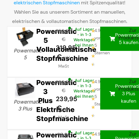
elektrischen Stopfmaschinen
mit Spitzenqualität!
Wählen Sie aus unserem Sortiment an manuellen,
elektrischen & vollautomatischen Stopfmaschinen.
Powermatic
Auf Lager
Zur
359,95
4.9
★
Powermat
- in 1-3
Produkts
von
5
€
★
Werktagen
5 kaufen
5
bei Ihnen
319,95
Vollautomatische
★
Powermatic
Sternen
€
★
Stopfmaschine
5
inkl.
★
MwSt
Powermatic
Auf Lager
Zur
289,95
4.9
★
Powermat
- in 1-3
Produkts
von
3
€
★
Werktagen
3 Plus
5
bei Ihnen
239,95
Plus
★
kaufen
Powermatic
Sternen
€
★
Elektrische
3 Plus
inkl.
★
Stopfmaschine
MwSt
Powermatic
Auf Lager
Zur
99,95
4.9
★
Powermat
- in 1-3