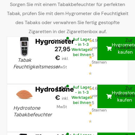
Sorgen Sie mit einem Tabakbefeuchter für perfekten
Tabak, prüfen Sie mit dem Hygrometer die Feuchtigkeit
des Tabaks oder verwahren Sie fertig gestopfte
Zigaretten in der Zigarettenbox auf.
Hygrometer
Auf Lager
Zur
34,95 €
4.9
★
Hygromet
- in 1-3
Produkts
27,95
von
★
Werktagen
kaufen
5
bei Ihnen
€
★
inkl.
Tabak
Sternen
★
Feuchtigkeitsmesser
MwSt
★
1,95
Hydrostone
Auf Lager
Zur
4.6
★
Hydroston
- in 1-3
Produkts
von
€
★
Werktagen
inkl.
kaufen
5
bei Ihnen
★
MwSt
Hydrostone
Sternen
★
Tabakbefeuchter
★