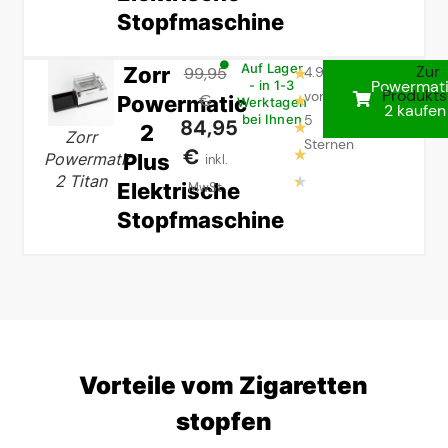
Stopfmaschine
Zorr
Auf Lager
Zur
99,95
4.9
★
Powermat
- in 1-3
Produkts
von
Powermatic
€
★
Werktagen
2 kaufen
5
bei Ihnen
84,95
2
★
Zorr
Sternen
€
★
Plus
Powermatic
inkl.
2 Titan
★
Elektrische
MwSt
Stopfmaschine
Vorteile vom Zigaretten
stopfen