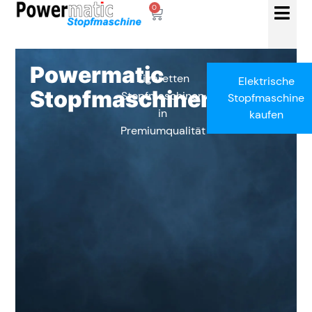
0
Powermatic
Zigaretten
Elektrische
Stopfmaschinen
Stopfmaschinen
Stopfmaschine
in
kaufen
Premiumqualität