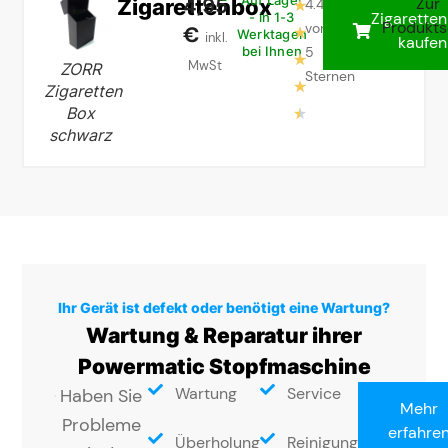
4,95
Zigarettenbox
Auf Lager
Zur
4.4
★
Zigarette
- in 1-3
Produkts
von
€
★
Werktagen
inkl.
kaufen
5
bei Ihnen
★
MwSt
ZORR
Sternen
★
Zigaretten
Box
★
schwarz
Ihr Gerät ist defekt oder benötigt eine Wartung?
Wartung & Reparatur ihrer
Powermatic Stopfmaschine
Wartung
Service
Haben Sie
Mehr
Probleme
erfahre
Überholung
Reinigung