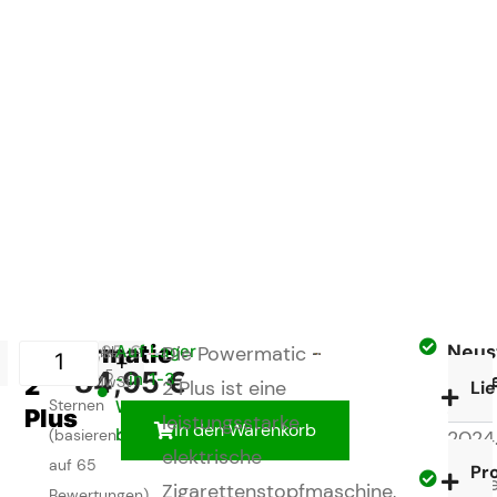
Powermatic
Neus
99,95
Auf Lager
€
inkl.
Die Powermatic
+
4,9 von 5
84,95
€
- in 1-3
Mode
2
MwSt
2 Plus ist eine
Li
Sternen
Werktagen
aus
Plus
leistungsstarke
In den Warenkorb
bei Ihnen
(basierend
2024
elektrische
auf 65
Pr
Beste
Zigarettenstopfmaschine,
Bewertungen)