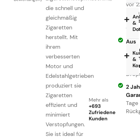
vor 2
die schnell und
Noc
An
gleichmäßig
selb
&
Zigaretten
vers
Do
herstellt. Mit
Aus
ihrem
unse
Ku
verbesserten
eige
&
Ko
Lage
Motor und
Drop
Edelstahlgetrieben
produziert sie
2 Jah
Gara
Zigaretten
Mehr als
Tage
effizient und
+693
Rück
Zufriedene
minimiert
Kunden
Verstopfungen.
Sie ist ideal für