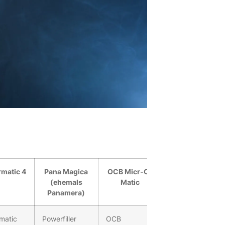
matic 4
Pana Magica
OCB Micr-O-
(ehemals
Matic
Panamera)
matic
Powerfiller
OCB