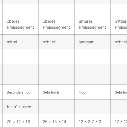
oberes
oberes
unteres
mittle
Preisssegment
Preisssegment
Preisssegment
Preis
mittel
schnell
langsam
schnel
Besonders hoch
Sehr hoch
Hoch
Sehr h
für 10 Hülsen
70 x 17 x 16
26 x 15 x 14
12 x 3,7 x 3
17 x 1