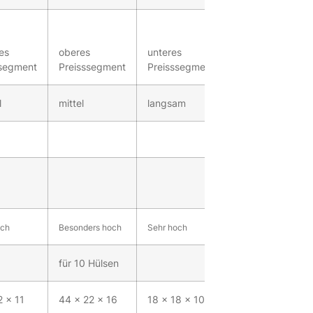
res
oberes
unteres
ssegment
Preisssegment
Preisssegment
l
mittel
langsam
och
Besonders hoch
Sehr hoch
für 10 Hülsen
2 x 11
44 x 22 x 16
18 x 18 x 10