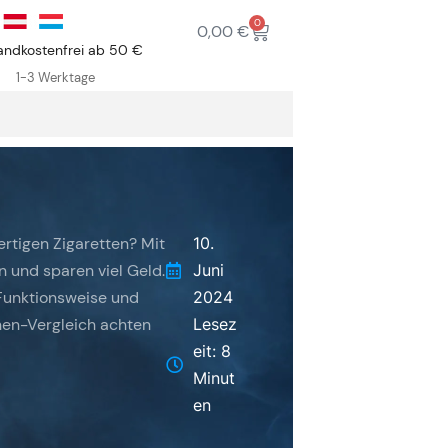
0
0,00
€
andkostenfrei ab 50 €
1-3 Werktage
ertigen Zigaretten? Mit
10.
n und sparen viel Geld.
Juni
 Funktionsweise und
2024
nen-Vergleich achten
Lesez
eit: 8
Minut
en