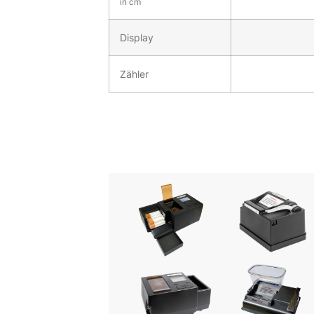
in cm
Display
Zähler