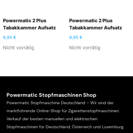
Powermatic 2 Plus
Powermatic 2 Plus
Tabakkammer Aufsatz
Tabakkammer Aufsatz
9,95
€
9,95
€
Nicht vorrätig
Nicht vorrätig
Powermatic Stopfmaschinen Shop
Powermatic Stopfmaschine Deutschland – Wir sind der
marktführende Online-Shop für Zigarettenstopfmaschinen.
Verkauf der besten manuellen und elektrischen
Stopfmaschinen für Deutschland, Österreich und Luxemburg.