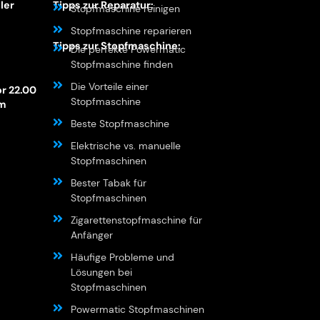
ler
Tipps zur Reparatur:
Stopfmaschine reinigen
Stopfmaschine reparieren
Tipps zur Stopfmaschine:
Die perfekte Powermatic
Stopfmaschine finden
Die Vorteile einer
or 22.00
Stopfmaschine
am
Beste Stopfmaschine
Elektrische vs. manuelle
Stopfmaschinen
Bester Tabak für
Stopfmaschinen
Zigarettenstopfmaschine für
Anfänger
Häufige Probleme und
Lösungen bei
Stopfmaschinen
Powermatic Stopfmaschinen