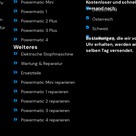
Powermatic Mini
Kostenloser und schnel
ir
Versand nach:
Deutschland
Powermatic 1
Österreich
en
Powermatic 2 Plus
für
Schweiz
Powermatic 3 Plus
Luxemburg
Bestellungen, die wir v
Powermatic 4
Uhr erhalten, werden 
Weiteres
selben Tag versendet.
Elektrische Stopfmaschine
Wartung & Reparatur
Ersatzteile
Powermatic Mini reparieren
Powermatic 1 reparieren
Powermatic 2 reparieren
Powermatic 3 reparieren
Powermatic 4 reparieren