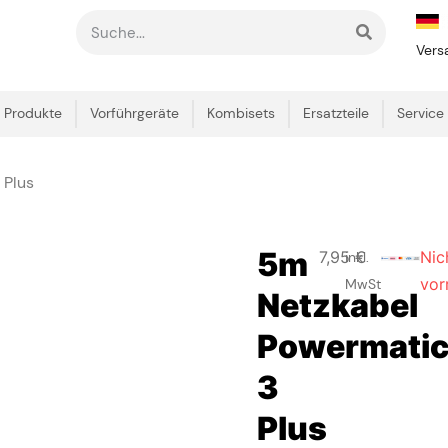
Vers
Produkte
Vorführgeräte
Kombisets
Ersatzteile
Service
 Plus
5m
7,95
€
Nic
inkl.
vor
MwSt
Netzkabel
Powermati
3
Plus