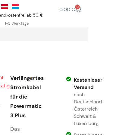
0
0,00
€
andkostenfrei ab 50 €
1-3 Werktage
ht
Verlängertes
Kostenloser
rätig
Stromkabel
Versand
nach
für die
c
Deutschland
Powermatic
Österreich,
3 Plus
Schweiz &
Luxemburg
Das