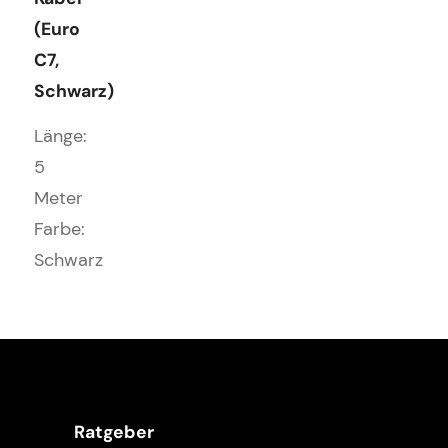
(Euro
C7,
Schwarz)
Länge:
5
Meter
Farbe:
Schwarz
Ratgeber