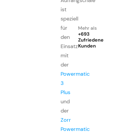
Auffangschale
ist
speziell
für
Mehr als
+693
den
Zufriedene
Kunden
Einsatz
mit
der
Powermatic
3
Plus
und
der
Zorr
Powermatic