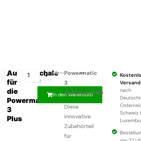
Auffangschale
27,95
€
inkl.
Powermatic
-
+
Kostenl
für
MwSt
3
Versand
die
nach
Auffangschale
In den Warenkorb
Deutsch
Powermatic
Österrei
Diese
3
Schweiz
innovative
Plus
Luxembu
Zubehörteil
Bestellu
für
vor 22 Uh