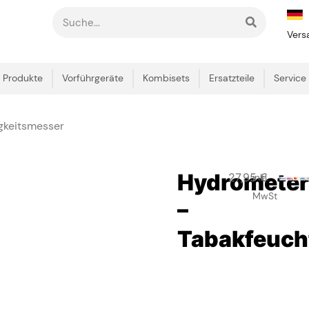
Vers
Produkte
Vorführgeräte
Kombisets
Ersatzteile
Service
gkeitsmesser
Hydrometer
27,95
€
inkl.
MwSt
–
Tabakfeuch