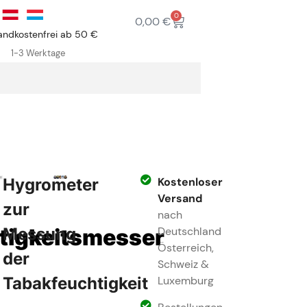
0
0,00
€
andkostenfrei ab 50 €
1-3 Werktage
Hygrometer
Kostenloser
Versand
zur
nach
tigkeitsmesser
Messung
Deutschland
Österreich,
der
Schweiz &
Tabakfeuchtigkeit
Luxemburg