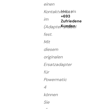
einen
Mehr als
Kontaktverlust
+693
im
Zufriedene
Kunden
(Adapter-)Kabel
fest.
Mit
diesem
originalen
Ersatzadapter
für
Powermatic
4
können
Sie