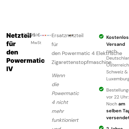
Netzteil
29,95
€
inkl.
Ersatznetzteil
Kostenlos
für
MwSt
für
Versand
den
nach
den Powermatic 4 Elektrische
Deutschla
Powermatic
Zigarettenstopfmaschine.
Österreich
IV
Schweiz &
Wenn
Luxembur
die
Bestellung
Powermatic
vor 22 Uhr:
4 nicht
Noch
am
selben Ta
mehr
versendet
funktioniert
und
2 Jahre