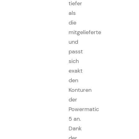
tiefer
als
die
mitgelieferte
und
passt
sich
exakt
den
Konturen
der
Powermatic
5 an.
Dank
der