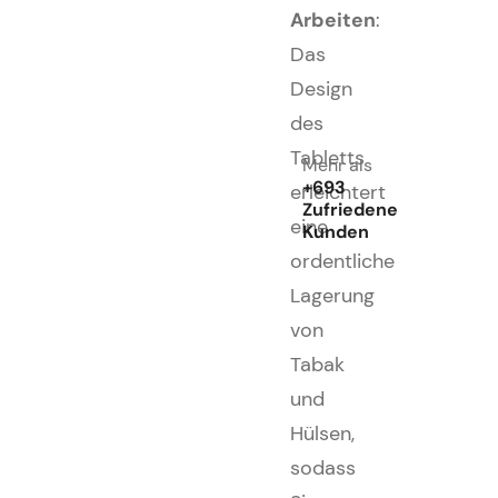
Arbeiten
:
Das
Design
des
Tabletts
Mehr als
+693
erleichtert
Zufriedene
eine
Kunden
ordentliche
Lagerung
von
Tabak
und
Hülsen,
sodass