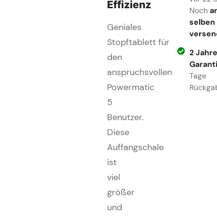
Effizienz
Noch
a
selben
Geniales
versen
Stopftablett für
2 Jahr
den
Garant
anspruchsvollen
Tage
Powermatic
Rückga
5
Benutzer.
Diese
Auffangschale
ist
viel
größer
und