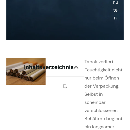
nu
te
n
Tabak verliert
Inhaltsverzeichnis
Feuchtigkeit nicht
nur beim Öffnen
der Verpackung.
Selbst in
scheinbar
verschlossenen
Behältern beginnt
ein langsamer