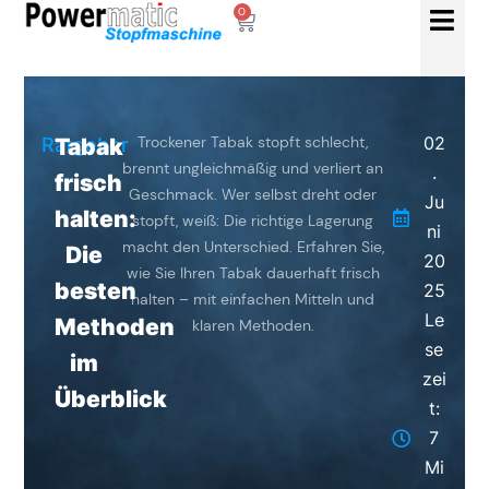
0
Trockener Tabak stopft schlecht,
02
Ratgeber
Tabak
brennt ungleichmäßig und verliert an
.
frisch
Geschmack. Wer selbst dreht oder
Ju
halten:
stopft, weiß: Die richtige Lagerung
ni
macht den Unterschied. Erfahren Sie,
Die
20
wie Sie Ihren Tabak dauerhaft frisch
besten
25
halten – mit einfachen Mitteln und
Le
Methoden
klaren Methoden.
se
im
zei
Überblick
t:
7
Mi