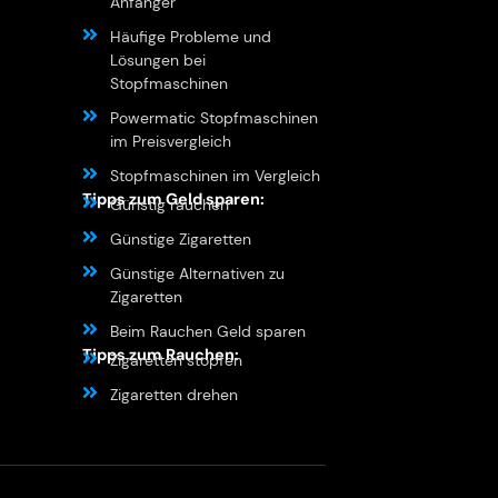
Anfänger
Häufige Probleme und
Lösungen bei
Stopfmaschinen
Powermatic Stopfmaschinen
im Preisvergleich
Stopfmaschinen im Vergleich
Tipps zum Geld sparen:
Günstig rauchen
Günstige Zigaretten
Günstige Alternativen zu
Zigaretten
Beim Rauchen Geld sparen
Tipps zum Rauchen:
Zigaretten stopfen
Zigaretten drehen