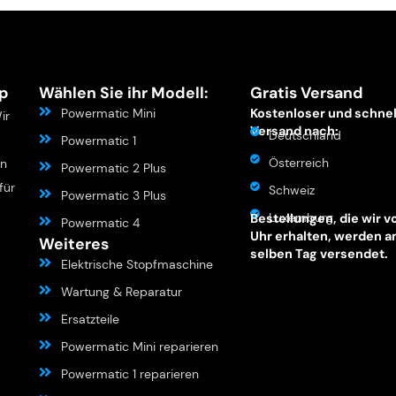
p
Wählen Sie ihr Modell:
Gratis Versand
Powermatic Mini
Kostenloser und schnel
ir
Versand nach:
Deutschland
Powermatic 1
Österreich
en
Powermatic 2 Plus
für
Schweiz
Powermatic 3 Plus
Luxemburg
Bestellungen, die wir v
Powermatic 4
Uhr erhalten, werden 
Weiteres
selben Tag versendet.
Elektrische Stopfmaschine
Wartung & Reparatur
Ersatzteile
Powermatic Mini reparieren
Powermatic 1 reparieren