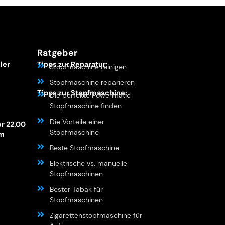
Ratgeber
ler
Tipps zur Reparatur:
Stopfmaschine reinigen
Stopfmaschine reparieren
Tipps zur Stopfmaschine:
Die perfekte Powermatic
Stopfmaschine finden
Die Vorteile einer
or 22.00
Stopfmaschine
am
Beste Stopfmaschine
Elektrische vs. manuelle
Stopfmaschinen
Bester Tabak für
Stopfmaschinen
Zigarettenstopfmaschine für