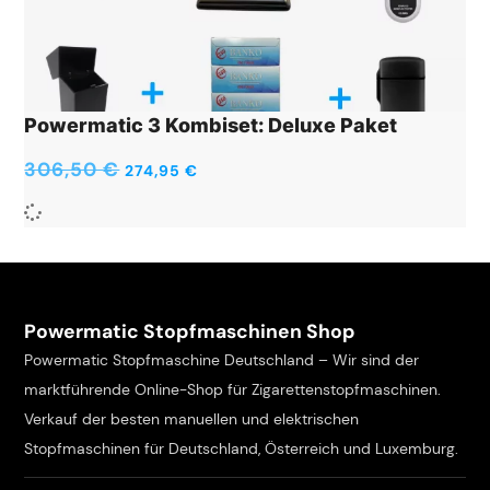
Powermatic 3 Kombiset: Deluxe Paket
306,50
€
274,95
€
Powermatic Stopfmaschinen Shop
Powermatic Stopfmaschine Deutschland – Wir sind der
marktführende Online-Shop für Zigarettenstopfmaschinen.
Verkauf der besten manuellen und elektrischen
Stopfmaschinen für Deutschland, Österreich und Luxemburg.