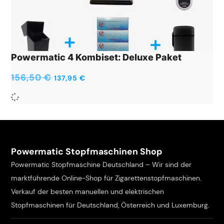
Powermatic 4 Kombiset: Deluxe Paket
156,50
€
137,95
€
Powermatic Stopfmaschinen Shop
Powermatic Stopfmaschine Deutschland – Wir sind der
marktführende Online-Shop für Zigarettenstopfmaschinen.
Verkauf der besten manuellen und elektrischen
Stopfmaschinen für Deutschland, Österreich und Luxemburg.